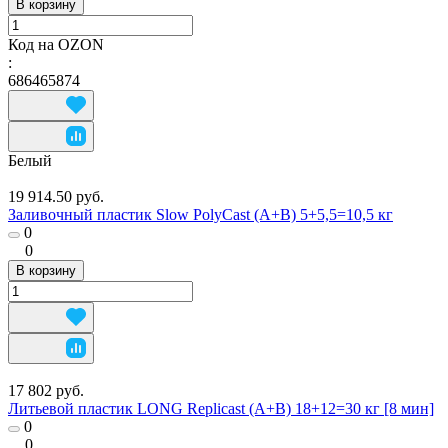
В корзину
Код на OZON
:
686465874
Белый
19 914.50 руб.
Заливочный пластик Slow PolyCast (A+B) 5+5,5=10,5 кг
0
0
В корзину
17 802 руб.
Литьевой пластик LONG Replicast (А+В) 18+12=30 кг [8 мин]
0
0