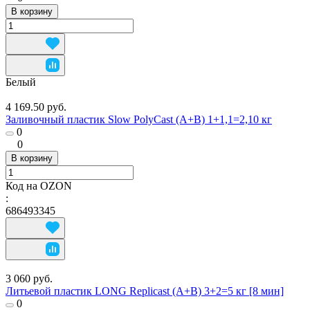
В корзину
Белый
4 169.50 руб.
Заливочный пластик Slow PolyCast (A+B) 1+1,1=2,10 кг
0
0
В корзину
Код на OZON
:
686493345
3 060 руб.
Литьевой пластик LONG Replicast (А+В) 3+2=5 кг [8 мин]
0