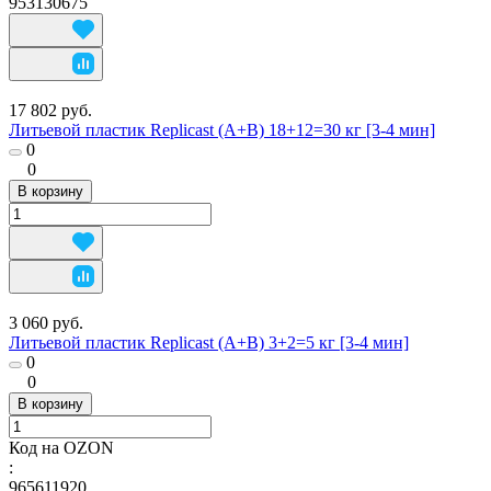
953130675
17 802 руб.
Литьевой пластик Replicast (А+В) 18+12=30 кг [3-4 мин]
0
0
В корзину
3 060 руб.
Литьевой пластик Replicast (А+В) 3+2=5 кг [3-4 мин]
0
0
В корзину
Код на OZON
:
965611920