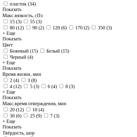
пластик
(
34
)
Показать
Макс.вязкoсть, сПз
15
(
3
)
55
(
3
)
80
(
12
)
90
(
2
)
120
(
6
)
170
(
2
)
350
(
3
)
+ Еще
Показать
Цвет
Бежевый
(
15
)
Белый
(
15
)
Черный
(
4
)
+ Еще
Показать
Время жизни, мин
2
(
4
)
3
(
8
)
4
(
12
)
5
(
3
)
6
(
4
)
8
(
3
)
+ Еще
Показать
Макс.время отверждения, мин
20
(
12
)
10
(
4
)
30
(
6
)
25
(
9
)
7
(
3
)
+ Еще
Показать
Твёрдость, шор