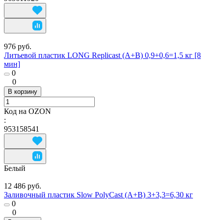
976 руб.
Литьевой пластик LONG Replicast (А+В) 0,9+0,6=1,5 кг [8
мин]
0
0
В корзину
Код на OZON
:
953158541
Белый
12 486 руб.
Заливочный пластик Slow PolyCast (A+B) 3+3,3=6,30 кг
0
0