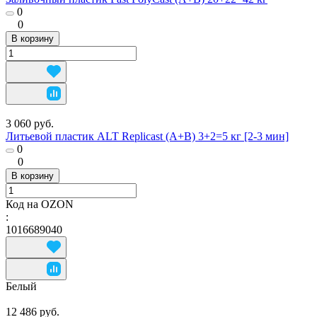
0
0
В корзину
3 060 руб.
Литьевой пластик ALT Replicast (А+В) 3+2=5 кг [2-3 мин]
0
0
В корзину
Код на OZON
:
1016689040
Белый
12 486 руб.