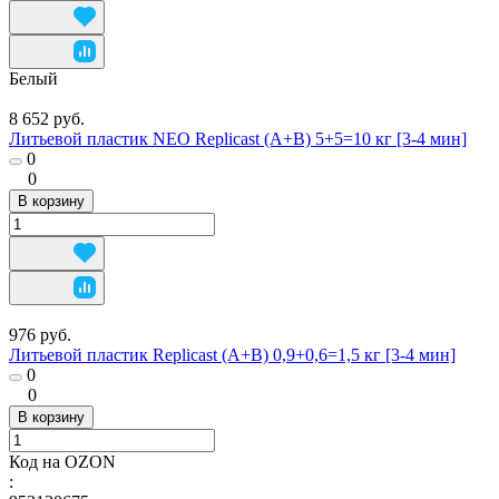
Белый
8 652 руб.
Литьевой пластик NEO Replicast (А+В) 5+5=10 кг [3-4 мин]
0
0
В корзину
976 руб.
Литьевой пластик Replicast (А+В) 0,9+0,6=1,5 кг [3-4 мин]
0
0
В корзину
Код на OZON
: