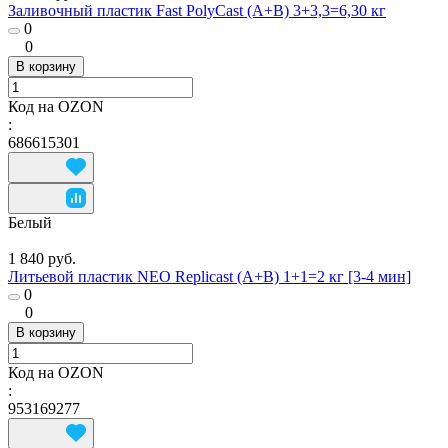
Заливочный пластик Fast PolyCast (A+B) 3+3,3=6,30 кг
0
0
В корзину
Код на OZON
:
686615301
Белый
1 840 руб.
Литьевой пластик NEO Replicast (А+В) 1+1=2 кг [3-4 мин]
0
0
В корзину
Код на OZON
:
953169277