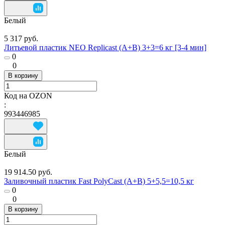
Белый
5 317 руб.
Литьевой пластик NEO Replicast (А+В) 3+3=6 кг [3-4 мин]
0
0
В корзину
Код на OZON
:
993446985
Белый
19 914.50 руб.
Заливочный пластик Fast PolyCast (A+B) 5+5,5=10,5 кг
0
0
В корзину