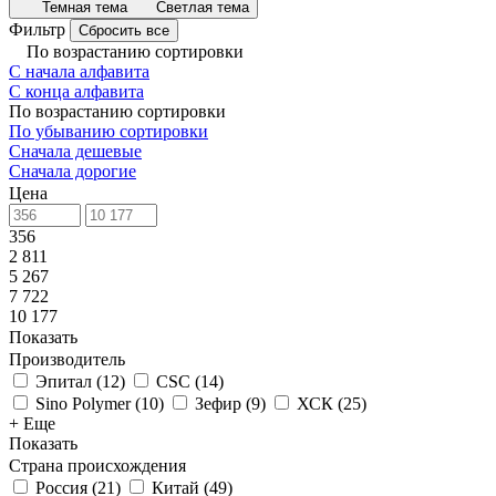
Темная тема
Светлая тема
Фильтр
Сбросить все
По возрастанию сортировки
С начала алфавита
С конца алфавита
По возрастанию сортировки
По убыванию сортировки
Сначала дешевые
Сначала дорогие
Цена
356
2 811
5 267
7 722
10 177
Показать
Производитель
Эпитал
(
12
)
CSC
(
14
)
Sino Polymer
(
10
)
Зефир
(
9
)
ХСК
(
25
)
+ Еще
Показать
Страна происхождения
Россия
(
21
)
Китай
(
49
)