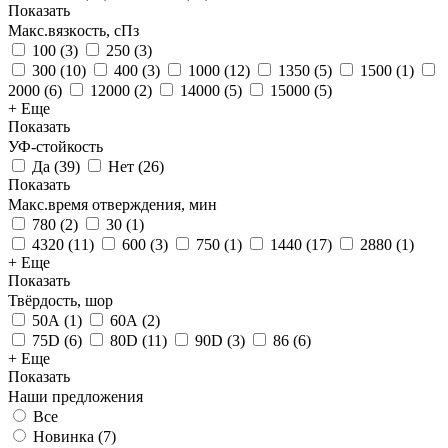
Показать
Макс.вязкoсть, сПз
100
(
3
)
250
(
3
)
300
(
10
)
400
(
3
)
1000
(
12
)
1350
(
5
)
1500
(
1
)
2000
(
6
)
12000
(
2
)
14000
(
5
)
15000
(
5
)
+ Еще
Показать
УФ-стойкость
Да
(
39
)
Нет
(
26
)
Показать
Макс.время отверждения, мин
780
(
2
)
30
(
1
)
4320
(
11
)
600
(
3
)
750
(
1
)
1440
(
17
)
2880
(
1
)
+ Еще
Показать
Твёрдость, шор
50А
(
1
)
60А
(
2
)
75D
(
6
)
80D
(
11
)
90D
(
3
)
86
(
6
)
+ Еще
Показать
Наши предложения
Все
Новинка (
7
)