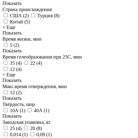
Показать
Страна происхождения
США
(
2
)
Турция
(
8
)
Китай
(
5
)
+ Еще
Показать
Время жизни, мин
5
(
2
)
Показать
Время гелеобразования при 25С, мин
35
(
4
)
22
(
4
)
12
(
4
)
+ Еще
Показать
Макс.время отверждения, мин
12
(
2
)
Показать
Твёрдость, шор
10А
(
1
)
40А
(
1
)
Показать
Заводская упаковка, кг
25
(
4
)
20
(
8
)
0,014
(
1
)
0,09
(
1
)