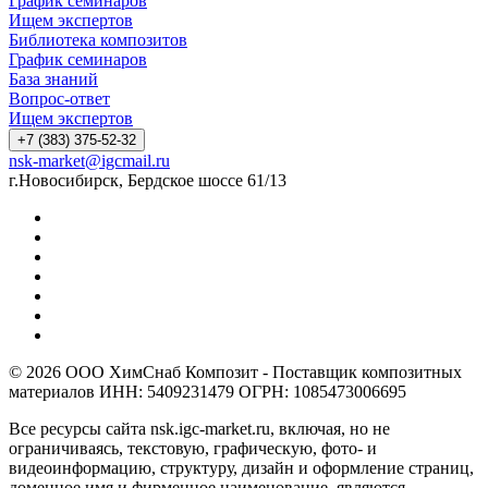
График семинаров
Ищем экспертов
Библиотека композитов
График семинаров
База знаний
Вопрос-ответ
Ищем экспертов
+7 (383) 375-52-32
nsk-market@igcmail.ru
г.Новосибирск, Бердское шоссе 61/13
© 2026 ООО ХимСнаб Композит - Поставщик композитных
материалов ИНН: 5409231479 ОГРН: 1085473006695
Все ресурсы сайта nsk.igc-market.ru, включая, но не
ограничиваясь, текстовую, графическую, фото- и
видеоинформацию, структуру, дизайн и оформление страниц,
доменное имя и фирменное наименование, являются