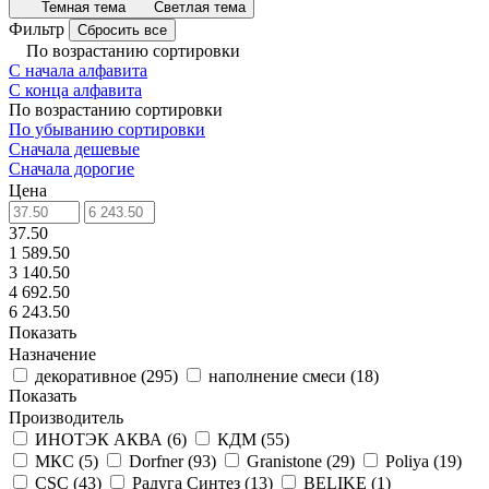
Темная тема
Светлая тема
Фильтр
Сбросить все
По возрастанию сортировки
С начала алфавита
С конца алфавита
По возрастанию сортировки
По убыванию сортировки
Сначала дешевые
Сначала дорогие
Цена
37.50
1 589.50
3 140.50
4 692.50
6 243.50
Показать
Назначение
декоративное
(
295
)
наполнение смеси
(
18
)
Показать
Производитель
ИНОТЭК АКВА
(
6
)
КДМ
(
55
)
МКС
(
5
)
Dorfner
(
93
)
Granistone
(
29
)
Poliya
(
19
)
CSC
(
43
)
Радуга Синтез
(
13
)
BELIKE
(
1
)