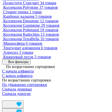
Полистоун Стандарт
34 товара
Коллекция Polystone
37 товаров
Стеарат цинка
1 товар
Карбонат кальция
5 товаров
Коллекция Durastone
12 товаров
Коллекция Granistone
29 товаров
Коллекция Poligranul
19 товаров
Коллекция Radochips
13 товаров
Коллекция TerraBella
10 товаров
Микросфера
6 товаров
Тригидрат алюминия
6 товаров
Аэросил
3 товара
Кварцевый песок
5 товаров
Все фильтры
По возрастанию сортировки
С начала алфавита
С конца алфавита
По возрастанию сортировки
По убыванию сортировки
Сначала дешевые
Сначала дорогие