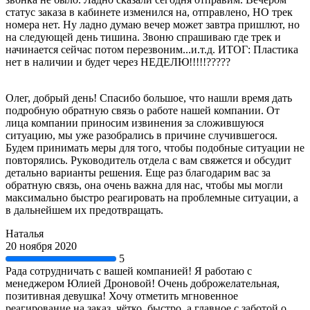
статус заказа в кабинете изменился на, отправлено, НО трек
номера нет. Ну ладно думаю вечер может завтра пришлют, но
на следующей день тишина. Звоню спрашиваю где трек и
начинается сейчас потом перезвоним...и.т.д. ИТОГ: Пластика
нет в наличии и будет через НЕДЕЛЮ!!!!!?????
Олег, добрый день! Спасибо большое, что нашли время дать
подробную обратную связь о работе нашей компании. От
лица компании приносим извинения за сложившуюся
ситуацию, мы уже разобрались в причине случившегося.
Будем принимать меры для того, чтобы подобные ситуации не
повторялись. Руководитель отдела с вам свяжется и обсудит
детально варианты решения. Еще раз благодарим вас за
обратную связь, она очень важна для нас, чтобы мы могли
максимально быстро реагировать на проблемные ситуации, а
в дальнейшем их предотвращать.
Наталья
20 ноября 2020
5
Рада сотрудничать с вашей компанией! Я работаю с
менеджером Юлией Дроновой! Очень доброжелательная,
позитивная девушка! Хочу отметить мгновенное
реагирование на заказ, чётко, быстро, а главное с заботой о