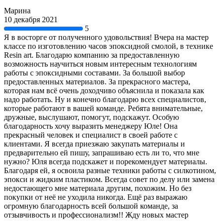
Марина
10 декабря 2021
5
Я в восторге от полученного удовольствия! Вчера на мастер
классе по изготовлению часов эпоксидной смолой, в технике
Resin art. Благодарю компанию за предоставленную
возможность научиться новым интересным технологиям
работы с эпоксидными составами. За большой выбор
предоставленных материалов. За прекрасного мастера,
которая нам всё очень доходчиво объяснила и показала как
надо работать. Ну и конечно благодарю всех специалистов,
которые работают в вашей команде. Ребята внимательные,
дружные, выслушают, помогут, подскажут. Особую
благодарность хочу выразить менеджеру Юле! Она
прекрасный человек и специалист в своей работе с
клиентами. Я всегда приезжаю закупать материалы и
предварительно ей пишу, запрашиваю есть ли то, что мне
нужно? Юля всегда подскажет и порекомендует материалы.
Благодаря ей, я освоила разные техники работы с силкотином,
эпокси и жидким пластиком. Всегда совет по делу или замена
недостающего мне материала другим, похожим. Но без
покупки от неё не уходила никогда. Ещё раз выражаю
огромную благодарность всей большой команде, за
отзывчивость и профессионализм!! Жду новых мастер