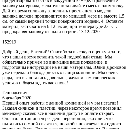
продегазировать состав в вакуумной камере. Произведите
заливку материала, желательно заливайте смесь в одну точку.
Дайте время силикону заполнить пространство модели,
заливка должна производится по меньшей мере на высоте 1,5
см. от самой верхней точки поверхности модели. 4. Оставьте
материл, застывать на 6-12 часов, при температуре 23° С ,
предохраняя заливку от пыли и грязи. 13.12.2020
152919
Добрый день, Евгений! Спасибо за высокую оценку и за то,
что нашли время оставить такой подробный отзыв. Мы
обязательно примем во внимание ваше пожелание, и
подготовим инструкции на наши материалы. Юлии Дроновой
уже передали благодарность от лица компании. Мы очень
рады, что вы остались довольны, желаем вам творческих
успехов и будем ждать вас снова!
Геннадьевич
6 декабря 2020
Первый опыт работы с данной компанией и у вы негатив!
Заказал силикон и пластик, через некоторое время позвонил
менеджер сказал: все в наличии доступ к оплате открыт.
Оплатил и тишина через день перезвонил, сказали , что
пытались со мной связаться, но якобы не отвечал ни одного
звонка не было. Ладно сказали сегодня отправим. Вечером