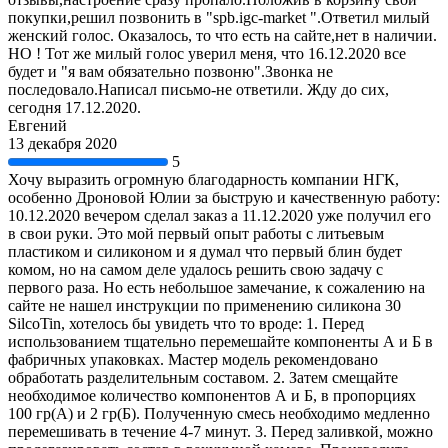
покупки,решил позвонить в "spb.igc-market ".Ответил милый
женский голос. Оказалось, то что есть на сайте,нет в наличии.
НО ! Тот же милый голос уверил меня, что 16.12.2020 все
будет и "я вам обязательно позвоню".Звонка не
последовало.Написал письмо-не ответили. Жду до сих,
сегодня 17.12.2020.
Евгений
13 декабря 2020
5
Хочу выразить огромную благодарность компании НГК,
особенно Дроновой Юлии за быструю и качественную работу:
10.12.2020 вечером сделал заказ а 11.12.2020 уже получил его
в свои руки. Это мой первый опыт работы с литьевым
пластиком и силиконом и я думал что первый блин будет
комом, но на самом деле удалось решить свою задачу с
первого раза. Но есть небольшое замечание, к сожалению на
сайте не нашел инструкции по применению силикона 30
SilcoTin, хотелось бы увидеть что то вроде: 1. Перед
использованием тщательно перемешайте компоненты А и Б в
фабричных упаковках. Мастер модель рекомендовано
обработать разделительным составом. 2. Затем смещайте
необходимое количество компонентов А и Б, в пропорциях
100 гр(А) и 2 гр(Б). Полученную смесь необходимо медленно
перемешивать в течение 4-7 минут. 3. Перед заливкой, можно