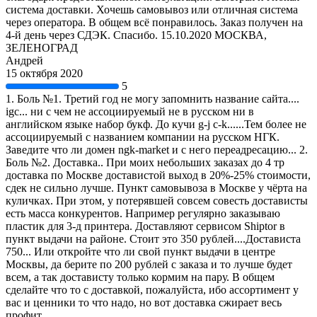
система доставки. Хочешь самовывоз или отличная система
через оператора. В общем всё понравилось. Заказ получен на
4-й день через СДЭК. Спасибо. 15.10.2020 МОСКВА,
ЗЕЛЕНОГРАД
Андрей
15 октября 2020
5
1. Боль №1. Третий год не могу запомнить название сайта....
igc... ни с чем не ассоциируемый не в русском ни в
английском языке набор букф. До кучи g-j c-k......Тем более не
ассоциируемый с названием компании на русском НГК.
Заведите что ли домен ngk-market и с него переадресацию... 2.
Боль №2. Доставка.. При моих небольших заказах до 4 тр
доставка по Москве доставистой выход в 20%-25% стоимости,
сдек не сильно лучше. Пункт самовывоза в Москве у чёрта на
куличках. При этом, у потерявшей совсем совесть достависты
есть масса конкурентов. Например регулярно заказываю
пластик для 3-д принтера. Доставляют сервисом Shiptor в
пункт выдачи на районе. Стоит это 350 рублей....Достависта
750... Или откройте что ли свой пункт выдачи в центре
Москвы, да берите по 200 рублей с заказа и то лучше будет
всем, а так достависту только кормим на пару. В общем
сделайте что то с доставкой, пожалуйста, ибо ассортимент у
вас и ценники то что надо, но вот доставка сжирает весь
профит