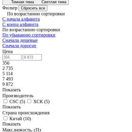
Темная тема
Светлая тема
Фильтр
Сбросить все
По возрастанию сортировки
С начала алфавита
С конца алфавита
По возрастанию сортировки
По убыванию сортировки
Сначала дешевые
Сначала дорогие
Цена
356
2 735
5 114
7 493
9 872
Показать
Производитель
CSC
(
5
)
ХСК
(
5
)
Показать
Страна происхождения
Китай
(
10
)
Показать
Макс.вязкoсть, сПз