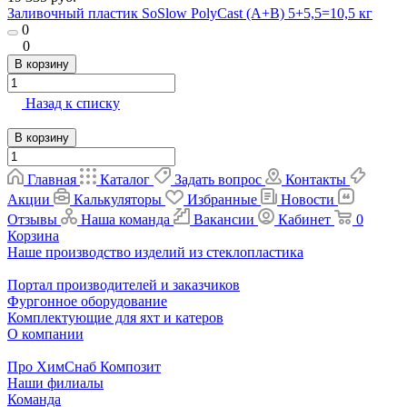
Заливочный пластик SoSlow PolyCast (A+B) 5+5,5=10,5 кг
0
0
В корзину
Назад к списку
В корзину
Главная
Каталог
Задать вопрос
Контакты
Акции
Калькуляторы
Избранные
Новости
Отзывы
Наша команда
Вакансии
Кабинет
0
Корзина
Наше производство изделий из стеклопластика
Портал производителей и заказчиков
Фургонное оборудование
Комплектующие для яхт и катеров
О компании
Про ХимСнаб Композит
Наши филиалы
Команда