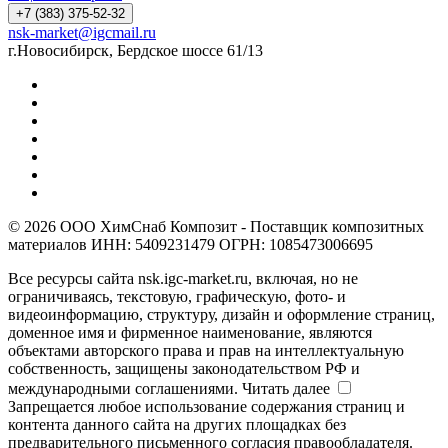
+7 (383) 375-52-32
nsk-market@igcmail.ru
г.Новосибирск, Бердское шоссе 61/13
© 2026 ООО ХимСнаб Композит - Поставщик композитных
материалов ИНН: 5409231479 ОГРН: 1085473006695
Все ресурсы сайта nsk.igc-market.ru, включая, но не
ограничиваясь, текстовую, графическую, фото- и
видеоинформацию, структуру, дизайн и оформление страниц,
доменное имя и фирменное наименование, являются
объектами авторского права и прав на интеллектуальную
собственность, защищены законодательством РФ и
международными соглашениями.
Читать далее
Запрещается любое использование содержания страниц и
контента данного сайта на других площадках без
предварительного письменного согласия правообладателя.