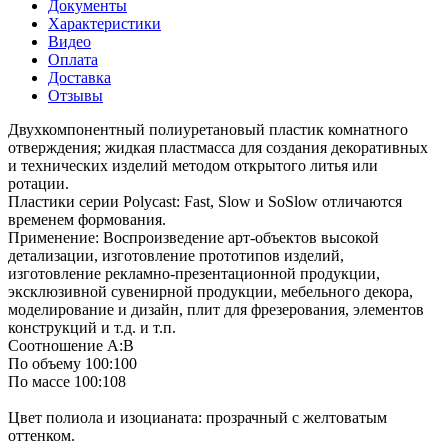
Документы
Характеристики
Видео
Оплата
Доставка
Отзывы
Двухкомпонентный полиуретановый пластик комнатного
отверждения; жидкая пластмасса для создания декоративных
и технических изделий методом открытого литья или
ротации.
Пластики серии Polycast: Fast, Slow и SoSlow отличаются
временем формования.
Применение: Воспроизведение арт-объектов высокой
детализации, изготовление прототипов изделий,
изготовление рекламно-презентационной продукции,
эксклюзивной сувенирной продукции, мебельного декора,
моделирование и дизайн, плит для фрезерования, элементов
конструкций и т.д. и т.п.
Соотношение А:В
По объему 100:100
По массе 100:108
Цвет полиола и изоцианата: прозрачный с желтоватым
оттенком.