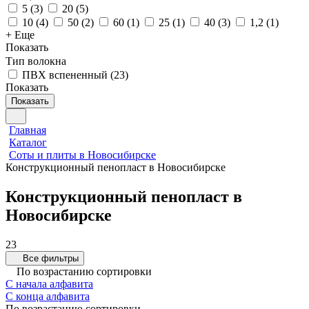
5
(
3
)
20
(
5
)
10
(
4
)
50
(
2
)
60
(
1
)
25
(
1
)
40
(
3
)
1,2
(
1
)
+ Еще
Показать
Тип волокна
ПВХ вспененный
(
23
)
Показать
Показать
Главная
Каталог
Соты и плиты в Новосибирске
Конструкционный пенопласт в Новосибирске
Конструкционный пенопласт в
Новосибирске
23
Все фильтры
По возрастанию сортировки
С начала алфавита
С конца алфавита
По возрастанию сортировки