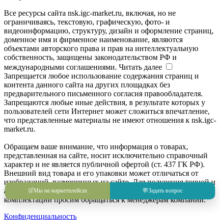
Все ресурсы сайта nsk.igc-market.ru, включая, но не
ограничиваясь, текстовую, графическую, фото- и
видеоинформацию, структуру, дизайн и оформление страниц,
доменное имя и фирменное наименование, являются
объектами авторского права и прав на интеллектуальную
собственность, защищены законодательством РФ и
международными соглашениями.
Читать далее
Запрещается любое использование содержания страниц и
контента данного сайта на других площадках без
предварительного письменного согласия правообладателя.
Запрещаются любые иные действия, в результате которых у
пользователей сети Интернет может сложиться впечатление,
что представленные материалы не имеют отношения к nsk.igc-
market.ru.
Обращаем ваше внимание, что информация о товарах,
представленная на сайте, носит исключительно справочный
характер и не является публичной офертой (ст. 437 ГК РФ).
Внешний вид товара и его упаковки может отличаться от
изображений, размещенных на сайте. Для получения точной и
актуальной информации о товаре, его характеристиках и
🛒
Мы на маркетплейсах
💬
Задать вопрос
комплектации просим обращаться к менеджерам компании.
Конфиденциальность