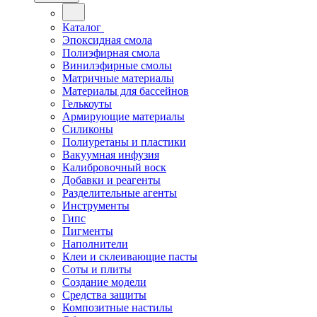
Каталог
Эпоксидная смола
Полиэфирная смола
Винилэфирные смолы
Матричные материалы
Материалы для бассейнов
Гелькоуты
Армирующие материалы
Силиконы
Полиуретаны и пластики
Вакуумная инфузия
Калибровочный воск
Добавки и реагенты
Разделительные агенты
Инструменты
Гипс
Пигменты
Наполнители
Клеи и склеивающие пасты
Соты и плиты
Создание модели
Средства защиты
Композитные настилы