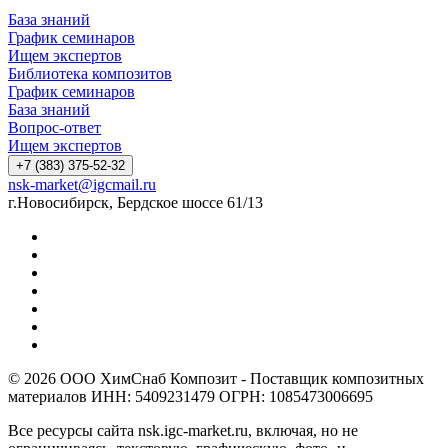
База знаний
График семинаров
Ищем экспертов
Библиотека композитов
График семинаров
База знаний
Вопрос-ответ
Ищем экспертов
+7 (383) 375-52-32
nsk-market@igcmail.ru
г.Новосибирск, Бердское шоссе 61/13
© 2026 ООО ХимСнаб Композит - Поставщик композитных
материалов ИНН: 5409231479 ОГРН: 1085473006695
Все ресурсы сайта nsk.igc-market.ru, включая, но не