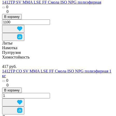
1412TP SV MMA LSE FF Смола ISO NPG полиэфирная
0
0
В корзину
Литье
Намотка
Пултрузия
Химостойкость
417 руб.
1412TP CO SV MMA LSE FF Смола ISO NPG полиэфирная 1
кг
0
0
В корзину