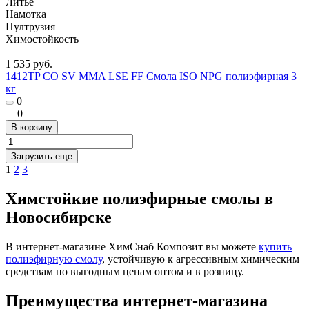
Литье
Намотка
Пултрузия
Химостойкость
1 535 руб.
1412TP CO SV MMA LSE FF Смола ISO NPG полиэфирная 3
кг
0
0
В корзину
Загрузить еще
1
2
3
Химстойкие полиэфирные смолы в
Новосибирске
В интернет-магазине ХимСнаб Композит вы можете
купить
полиэфирную смолу
, устойчивую к агрессивным химическим
средствам по выгодным ценам оптом и в розницу.
Преимущества интернет-магазина