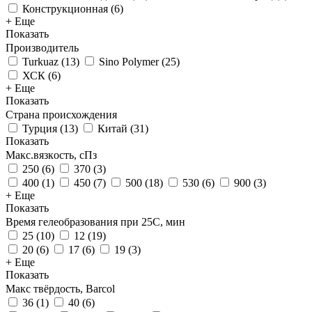
Конструкционная
(
6
)
+ Еще
Показать
Производитель
Turkuaz
(
13
)
Sino Polymer
(
25
)
ХСК
(
6
)
+ Еще
Показать
Страна происхождения
Турция
(
13
)
Китай
(
31
)
Показать
Макс.вязкoсть, сПз
250
(
6
)
370
(
3
)
400
(
1
)
450
(
7
)
500
(
18
)
530
(
6
)
900
(
3
)
+ Еще
Показать
Время гелеобразования при 25С, мин
25
(
10
)
12
(
19
)
20
(
6
)
17
(
6
)
19
(
3
)
+ Еще
Показать
Макс твёрдость, Barcol
36
(
1
)
40
(
6
)