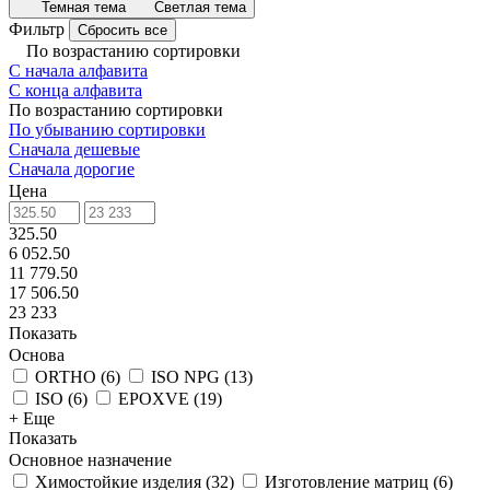
Темная тема
Светлая тема
Фильтр
Сбросить все
По возрастанию сортировки
С начала алфавита
С конца алфавита
По возрастанию сортировки
По убыванию сортировки
Сначала дешевые
Сначала дорогие
Цена
325.50
6 052.50
11 779.50
17 506.50
23 233
Показать
Основа
ORTHO
(
6
)
ISO NPG
(
13
)
ISO
(
6
)
EPOXVE
(
19
)
+ Еще
Показать
Основное назначение
Химостойкие изделия
(
32
)
Изготовление матриц
(
6
)