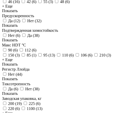
46
(
16
)
42
(
6
)
55
(
3
)
48
(
6
)
+ Еще
Показать
Предускоренность
Да
(
12
)
Нет
(
32
)
Показать
Подтвержденная химостойкость
Нет
(
6
)
Да
(
38
)
Показать
Макс HDT °С
90
(
6
)
112
(
6
)
150
(
3
)
85
(
1
)
95
(
13
)
110
(
6
)
106
(
6
)
210
(
3
)
+ Еще
Показать
Регистр Ллойда
Нет
(
44
)
Показать
Тиксотропность
Да
(
6
)
Нет
(
38
)
Показать
Заводская упаковка, кг
200
(
19
)
225
(
6
)
220
(
6
)
1100
(
13
)