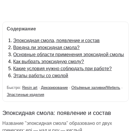
Содержание
Эпоксидная смола, появление и состав
Вредна ли эпоксидная смола?
Основные области применения эпоксидной смолы
Как выбрать эпоксидную смолу?
Какие условия нужно соблюдать при работе?
Этапы работы со смолой
Быстро:
Resin art
·
Декорирование
·
Объёмные заливки/Мебель
·
Эластичные изделия
Эпоксидная смола: появление и состав
Название "эпоксидная смола" образовано от двух
греческих: epi — над и oxy — кислый.