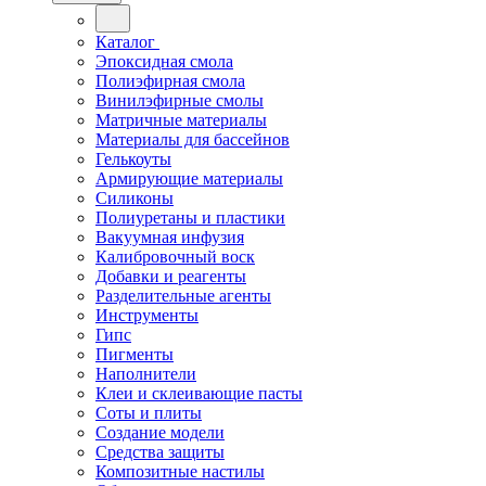
Каталог
Эпоксидная смола
Полиэфирная смола
Винилэфирные смолы
Матричные материалы
Материалы для бассейнов
Гелькоуты
Армирующие материалы
Силиконы
Полиуретаны и пластики
Вакуумная инфузия
Калибровочный воск
Добавки и реагенты
Разделительные агенты
Инструменты
Гипс
Пигменты
Наполнители
Клеи и склеивающие пасты
Соты и плиты
Создание модели
Средства защиты
Композитные настилы