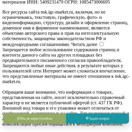
материалов ИНН: 5409231479 ОГРН: 1085473006695
Все ресурсы сайта nsk.igc-market.ru, включая, но не
ограничиваясь, текстовую, графическую, фото- и
видеоинформацию, структуру, дизайн и оформление страниц,
доменное имя и фирменное наименование, являются
объектами авторского права и прав на интеллектуальную
собственность, защищены законодательством РФ и
международными соглашениями.
Читать далее
Запрещается любое использование содержания страниц и
контента данного сайта на других площадках без
предварительного письменного согласия правообладателя.
Запрещаются любые иные действия, в результате которых у
пользователей сети Интернет может сложиться впечатление,
что представленные материалы не имеют отношения к nsk.igc-
market.ru.
Обращаем ваше внимание, что информация о товарах,
представленная на сайте, носит исключительно справочный
характер и не является публичной офертой (ст. 437 ГК РФ).
Внешний вид товара и его упаковки может отличаться от
изображений, размещенных на сайте. Для получения точной и
актуальной информации о товаре, его характеристиках и
🛒
Мы на маркетплейсах
💬
Задать вопрос
комплектации просим обращаться к менеджерам компании.