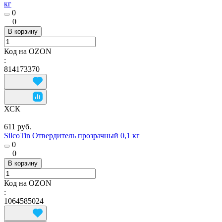
кг
0
0
В корзину
Код на OZON
:
814173370
ХСК
611 руб.
SilcoTin Отвердитель прозрачный 0,1 кг
0
0
В корзину
Код на OZON
:
1064585024