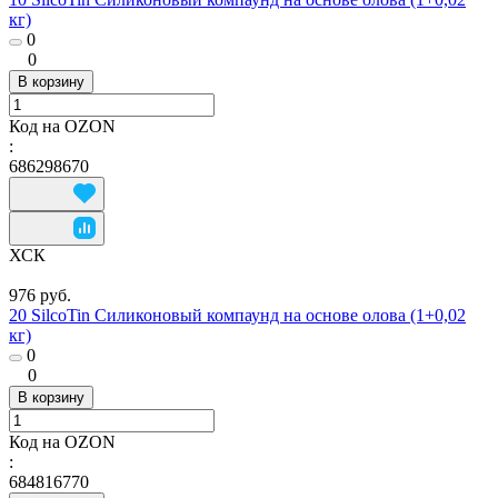
кг)
0
0
В корзину
Код на OZON
:
686298670
ХСК
976 руб.
20 SilcoTin Силиконовый компаунд на основе олова (1+0,02
кг)
0
0
В корзину
Код на OZON
:
684816770