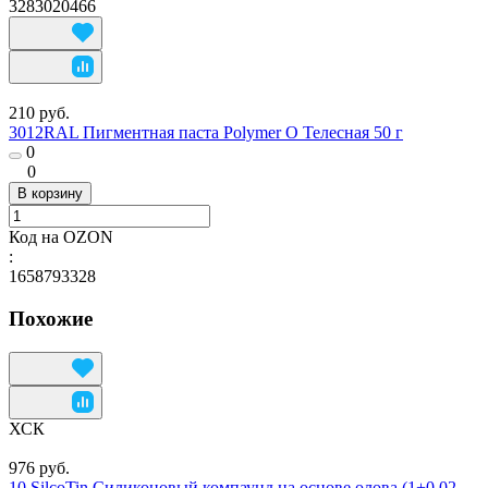
3283020466
210 руб.
3012RAL Пигментная паста Polymer O Телесная 50 г
0
0
В корзину
Код на OZON
:
1658793328
Похожие
ХСК
976 руб.
10 SilcoTin Силиконовый компаунд на основе олова (1+0,02