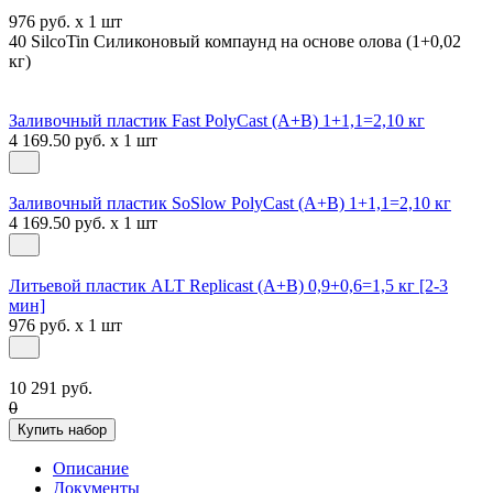
976 руб. x 1 шт
40 SilcoTin Силиконовый компаунд на основе олова (1+0,02
кг)
Заливочный пластик Fast PolyCast (A+B) 1+1,1=2,10 кг
4 169.50 руб. x 1 шт
Заливочный пластик SoSlow PolyCast (A+B) 1+1,1=2,10 кг
4 169.50 руб. x 1 шт
Литьевой пластик ALT Replicast (А+В) 0,9+0,6=1,5 кг [2-3
мин]
976 руб. x 1 шт
10 291 руб.
0
Купить набор
Описание
Документы