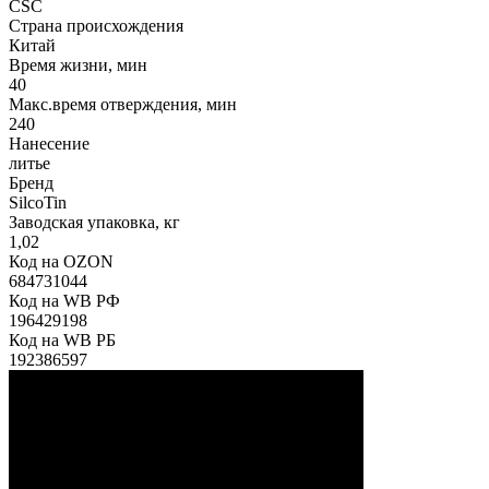
CSC
Страна происхождения
Китай
Время жизни, мин
40
Макс.время отверждения, мин
240
Нанесение
литье
Бренд
SilcoTin
Заводская упаковка, кг
1,02
Код на OZON
684731044
Код на WB РФ
196429198
Код на WB РБ
192386597