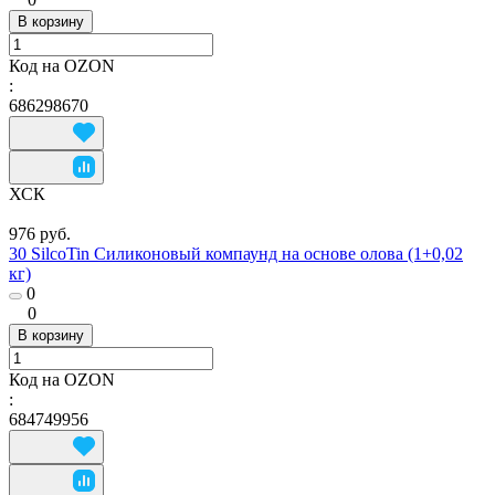
В корзину
Код на OZON
:
686298670
ХСК
976 руб.
30 SilcoTin Силиконовый компаунд на основе олова (1+0,02
кг)
0
0
В корзину
Код на OZON
:
684749956