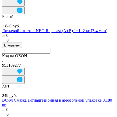
Белый
1 840 руб.
Литьевой пластик NEO Replicast (А+В) 1+1=2 кг [3-4 мин]
0
0
В корзину
Код на OZON
:
953169277
Хит
249 руб.
ВС-М Смазка антиадгезионная в аэрозольной упаковке 0,180
кг
0
0