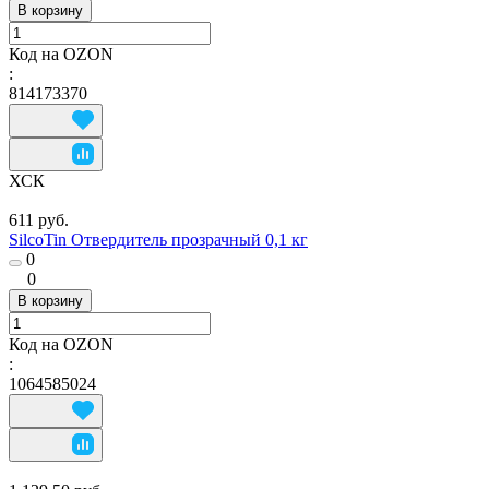
В корзину
Код на OZON
:
814173370
ХСК
611 руб.
SilcoTin Отвердитель прозрачный 0,1 кг
0
0
В корзину
Код на OZON
:
1064585024