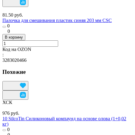
81.50 руб.
Палочка для смешивания пластик синяя 203 мм CSC
0
0
В корзину
Код на OZON
:
3283020466
Похожие
ХСК
976 руб.
10 SilcoTin Силиконовый компаунд на основе олова (1+0,02
кг)
0
0