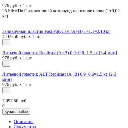
976 руб. x 1 шт
25 SilcoTin Силиконовый компаунд на основе олова (1+0,02
кг)
Заливочный пластик Fast PolyCast (A+B) 1+1,1=2,10 кг
4 169.50 руб. x 1 шт
Литьевой пластик Replicast (А+В) 0,9+0,6=1,5 кг [3-4 мин]
976 руб. x 1 шт
Литьевой пластик ALT Replicast (А+В) 0,9+0,6=1,5 кг [2-3
мин]
976 руб. x 1 шт
7 097.50 руб.
0
Купить набор
Описание
Документы