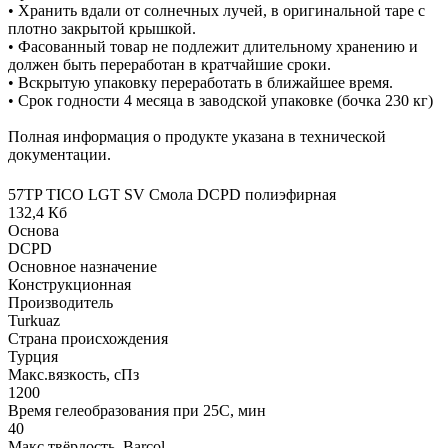
• Хранить вдали от солнечных лучей, в оригинальной таре с
плотно закрытой крышкой.
• Фасованный товар не подлежит длительному хранению и
должен быть переработан в кратчайшие сроки.
• Вскрытую упаковку переработать в ближайшее время.
• Срок годности 4 месяца в заводской упаковке (бочка 230 кг)
Полная информация о продукте указана в технической
документации.
57TP TICO LGT SV Смола DCPD полиэфирная
132,4 Кб
Основа
DCPD
Основное назначение
Конструкционная
Производитель
Turkuaz
Страна происхождения
Турция
Макс.вязкoсть, сПз
1200
Время гелеобразования при 25С, мин
40
Макс твёрдость, Barcol