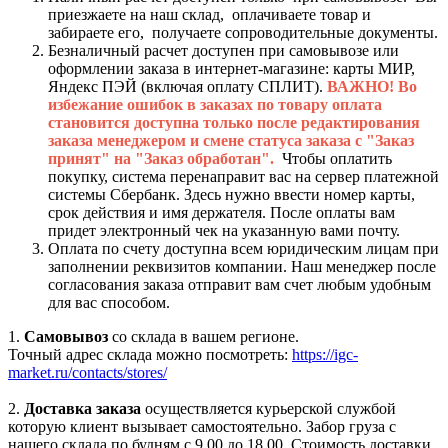
приезжаете на наш склад, оплачиваете товар и
забираете его, получаете сопроводительные документы.
Безналичный расчет доступен при самовывозе или
оформлении заказа в интернет-магазине: карты МИР,
Яндекс ПЭЙ (включая оплату СПЛИТ).
ВАЖНО! Во
избежание ошибок в заказах по товару оплата
становится доступна только после редактирования
заказа менеджером и смене статуса заказа с "Заказ
принят" на "Заказ обработан".
Чтобы оплатить
покупку, система перенаправит вас на сервер платежной
системы Сбербанк. Здесь нужно ввести номер карты,
срок действия и имя держателя. После оплаты вам
придет электронный чек на указанную вами почту.
Оплата по счету доступна всем юридическим лицам при
заполнении реквизитов компании. Наш менеджер после
согласования заказа отправит вам счет любым удобным
для вас способом.
1.
Самовывоз
со склада в вашем регионе.
Точный адрес склада можно посмотреть:
https://igc-
market.ru/contacts/stores/
2.
Доставка заказа
осуществляется курьерской службой
которую клиент вызывает самостоятельно. Забор груза с
нашего склада по будням с 9.00 до 18.00. Стоимость доставки