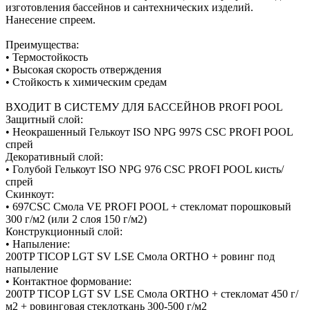
изготовления бассейнов и сантехнических изделий.
Нанесение спреем.
Преимущества:
• Термостойкость
• Высокая скорость отверждения
• Стойкость к химическим средам
ВХОДИТ В СИСТЕМУ ДЛЯ БАССЕЙНОВ PROFI POOL
Защитный слой:
• Неокрашенный Гелькоут ISO NPG 997S CSC PROFI POOL
спрей
Декоративный слой:
• Голубой Гелькоут ISO NPG 976 CSC PROFI POOL кисть/
спрей
Скинкоут:
• 697CSC Смола VE PROFI POOL + стекломат порошковый
300 г/м2 (или 2 слоя 150 г/м2)
Конструкционный слой:
• Напыление:
200TP TICOP LGT SV LSE Смола ORTHO + ровинг под
напыление
• Контактное формование:
200TP TICOP LGT SV LSE Смола ORTHO + стекломат 450 г/
м2 + ровинговая стеклоткань 300-500 г/м2