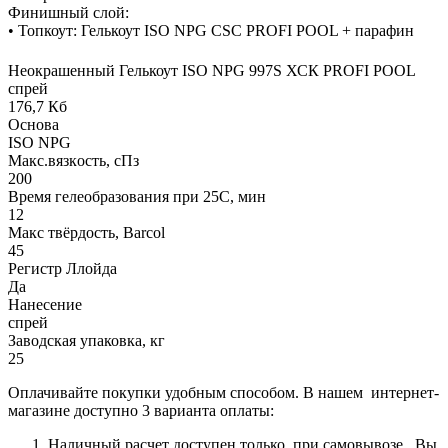
Финишный слой:
• Топкоут: Гелькоут ISO NPG CSC PROFI POOL + парафин
Неокрашенный Гелькоут ISO NPG 997S ХСК PROFI POOL
спрей
176,7 Кб
Основа
ISO NPG
Макс.вязкoсть, сПз
200
Время гелеобразования при 25С, мин
12
Макс твёрдость, Barcol
45
Регистр Ллойда
Да
Нанесение
спрей
Заводская упаковка, кг
25
Оплачивайте покупки удобным способом. В нашем интернет-
магазине доступно 3 варианта оплаты:
Наличный расчет доступен только при самовывозе. Вы