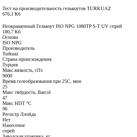
Тест на производительность гелькоутов TURKUAZ
676,1 Кб
Неокрашенный Гелькоут ISO NPG 1080TP S-T UV спрей
180,7 Кб
Основа
ISO NPG
Производитель
Turkuaz
Страна происхождения
Турция
Макс.вязкoсть, сПз
9000
Время гелеобразования при 25С, мин
25
Макс твёрдость, Barcol
47
Макс HDT °С
96
Регистр Ллойда
Нет
Нанесение
спрей
Заводская упаковка, кг