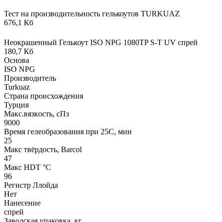
Тест на производительность гелькоутов TURKUAZ
676,1 Кб
Неокрашенный Гелькоут ISO NPG 1080TP S-T UV спрей
180,7 Кб
Основа
ISO NPG
Производитель
Turkuaz
Страна происхождения
Турция
Макс.вязкoсть, сПз
9000
Время гелеобразования при 25С, мин
25
Макс твёрдость, Barcol
47
Макс HDT °С
96
Регистр Ллойда
Нет
Нанесение
спрей
Заводская упаковка, кг