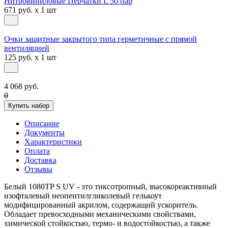
Нитровиниловые Перчатки L 50 пар
671 руб. x 1 шт
Очки защитные закрытого типа герметичные с прямой
вентиляцией
125 руб. x 1 шт
4 068 руб.
0
Купить набор
Описание
Документы
Характеристики
Оплата
Доставка
Отзывы
Белый 1080TP S UV - это тиксотропный, высокореактивный
изофталевый неопентилгликолевый гелькоут
модифицированный акрилом, содержащий ускоритель.
Обладает превосходными механическими свойствами,
химической стойкостью, термо- и водостойкостью, а также