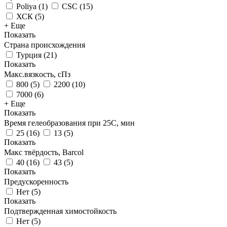
Poliya
(
1
)
CSC
(
15
)
ХСК
(
5
)
+ Еще
Показать
Страна происхождения
Турция
(
21
)
Показать
Макс.вязкoсть, сПз
800
(
5
)
2200
(
10
)
7000
(
6
)
+ Еще
Показать
Время гелеобразования при 25С, мин
25
(
16
)
13
(
5
)
Показать
Макс твёрдость, Barcol
40
(
16
)
43
(
5
)
Показать
Предускоренность
Нет
(
5
)
Показать
Подтвержденная химостойкость
Нет
(
5
)