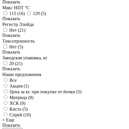
Показать
Макс HDT °С
115
(
16
)
129
(
5
)
Показать
Регистр Ллойда
Нет
(
21
)
Показать
Тиксотропность
Нет
(
5
)
Показать
Заводская упаковка, кг
20
(
21
)
Показать
Наши предложения
Все
Акция (
1
)
Цена за кг. при покупке от бочки (
5
)
Матрица (
9
)
ХСК (
9
)
Кисть (
5
)
Спрей (
10
)
+ Еще
Показать