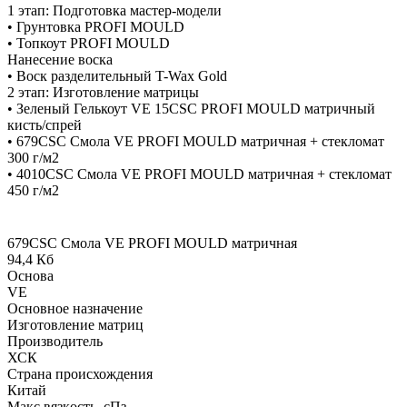
1 этап: Подготовка мастер-модели
• Грунтовка PROFI MOULD
• Топкоут PROFI MOULD
Нанесение воска
• Воск разделительный T-Wax Gold
2 этап: Изготовление матрицы
• Зеленый Гелькоут VE 15CSC PROFI MOULD матричный
кисть/спрей
• 679CSC Смола VE PROFI MOULD матричная + стекломат
300 г/м2
• 4010CSC Смола VE PROFI MOULD матричная + стекломат
450 г/м2
679CSC Смола VE PROFI MOULD матричная
94,4 Кб
Основа
VE
Основное назначение
Изготовление матриц
Производитель
ХСК
Страна происхождения
Китай
Макс.вязкoсть, сПз